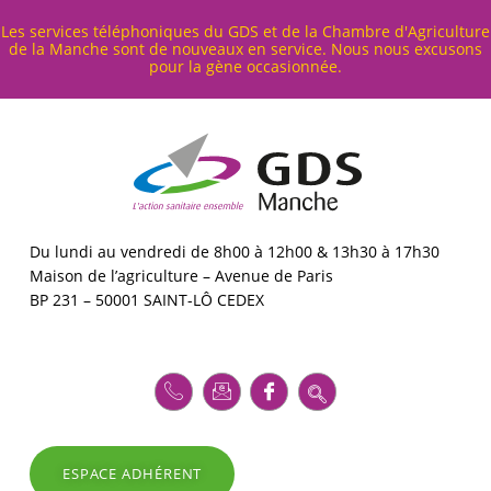
Cookies management panel
Les services téléphoniques du GDS et de la Chambre d'Agriculture
de la Manche sont de nouveaux en service. Nous nous excusons
pour la gène occasionnée.
G
D
S
5
0
GDS MANCHE – L'ACTION SANITAIRE ENSEMBLE
Du lundi au vendredi de 8h00 à 12h00 & 13h30 à 17h30
Maison de l’agriculture – Avenue de Paris
BP 231 – 50001 SAINT-LÔ CEDEX
ESPACE ADHÉRENT