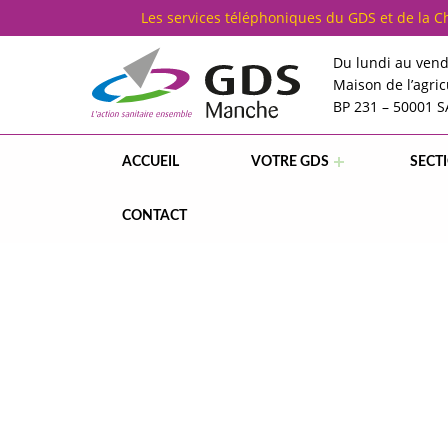
Cookies management panel
Les services téléphoniques du GDS et de la 
Du lundi au vend
Maison de l’agric
BP 231 – 50001 
G
D
S
5
0
ACCUEIL
VOTRE GDS
SECT
GDS MANCHE – L'ACTION SANITAIRE ENSEMBLE
CONTACT