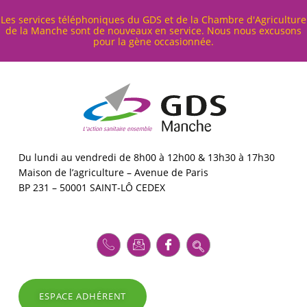
Cookies management panel
Les services téléphoniques du GDS et de la Chambre d'Agriculture
de la Manche sont de nouveaux en service. Nous nous excusons
pour la gène occasionnée.
G
D
S
5
0
GDS MANCHE – L'ACTION SANITAIRE ENSEMBLE
Du lundi au vendredi de 8h00 à 12h00 & 13h30 à 17h30
Maison de l’agriculture – Avenue de Paris
BP 231 – 50001 SAINT-LÔ CEDEX
ESPACE ADHÉRENT