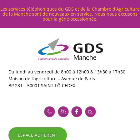
Cookies management panel
Les services téléphoniques du GDS et de la Chambre d'Agriculture
de la Manche sont de nouveaux en service. Nous nous excusons
pour la gène occasionnée.
G
D
S
5
0
GDS MANCHE – L'ACTION SANITAIRE ENSEMBLE
Du lundi au vendredi de 8h00 à 12h00 & 13h30 à 17h30
Maison de l’agriculture – Avenue de Paris
BP 231 – 50001 SAINT-LÔ CEDEX
ESPACE ADHÉRENT