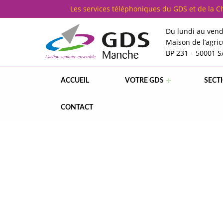
Cookies management panel
Les services téléphoniques du GDS et de la 
Du lundi au vend
Maison de l’agric
BP 231 – 50001 
G
D
S
5
0
ACCUEIL
VOTRE GDS
SECT
GDS MANCHE – L'ACTION SANITAIRE ENSEMBLE
CONTACT