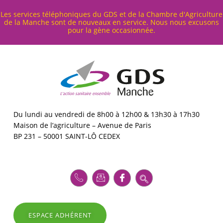
Cookies management panel
Les services téléphoniques du GDS et de la Chambre d'Agriculture
de la Manche sont de nouveaux en service. Nous nous excusons
pour la gène occasionnée.
G
D
S
5
0
GDS MANCHE – L'ACTION SANITAIRE ENSEMBLE
Du lundi au vendredi de 8h00 à 12h00 & 13h30 à 17h30
Maison de l’agriculture – Avenue de Paris
BP 231 – 50001 SAINT-LÔ CEDEX
ESPACE ADHÉRENT