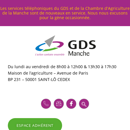
Cookies management panel
Les services téléphoniques du GDS et de la Chambre d'Agriculture
de la Manche sont de nouveaux en service. Nous nous excusons
pour la gène occasionnée.
G
D
S
5
0
GDS MANCHE – L'ACTION SANITAIRE ENSEMBLE
Du lundi au vendredi de 8h00 à 12h00 & 13h30 à 17h30
Maison de l’agriculture – Avenue de Paris
BP 231 – 50001 SAINT-LÔ CEDEX
ESPACE ADHÉRENT