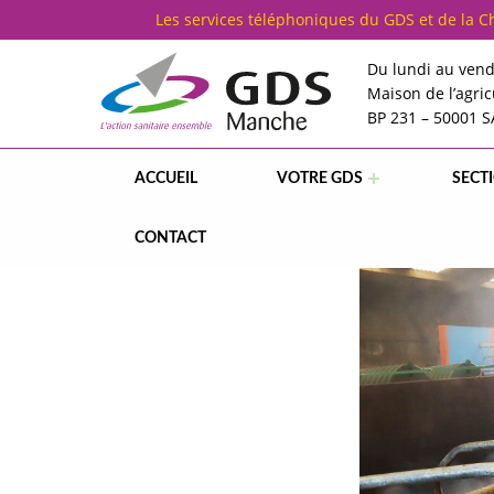
Cookies management panel
Les services téléphoniques du GDS et de la 
Du lundi au vend
Maison de l’agric
BP 231 – 50001 
G
D
S
5
0
ACCUEIL
VOTRE GDS
SECT
GDS MANCHE – L'ACTION SANITAIRE ENSEMBLE
CONTACT