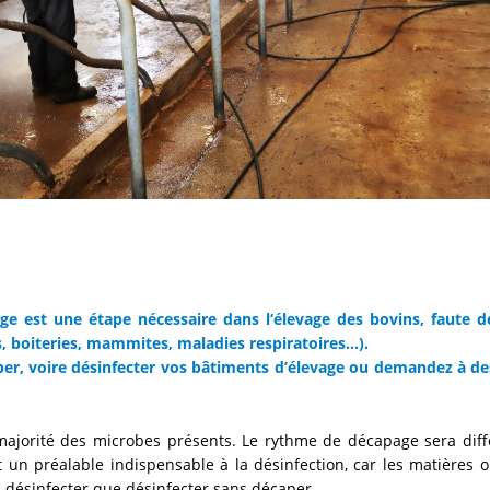
ge est une étape nécessaire dans l‘élevage des bovins, faute de 
, boiteries, mammites, maladies respiratoires…).
er, voire désinfecter vos bâtiments d’élevage ou demandez à de
jorité des microbes présents. Le rythme de décapage sera différ
 un préalable indispensable à la désinfection, car les matières 
s désinfecter que désinfecter sans décaper.