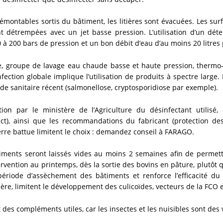
montables sortis du bâtiment, les litières sont évacuées. Les surf
détrempées avec un jet basse pression. L’utilisation d’un déte
 à 200 bars de pression et un bon débit d’eau d’au moins 20 litres
, groupe de lavage eau chaude basse et haute pression, thermo-n
fection globale implique l’utilisation de produits à spectre large
de sanitaire récent (salmonellose, cryptosporidiose par exemple).
tion par le ministère de l’Agriculture du désinfectant utilisé
act), ainsi que les recommandations du fabricant (protection de
erre battue limitent le choix : demandez conseil à FARAGO.
bâtiments seront laissés vides au moins 2 semaines afin de permet
tervention au printemps, dès la sortie des bovins en pâture, plutôt
ériode d’assèchement des bâtiments et renforce l’efficacité du
tière, limitent le développement des culicoïdes, vecteurs de la FCO 
t des compléments utiles, car les insectes et les nuisibles sont de