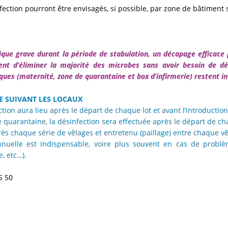
fection pourront être envisagés, si possible, par zone de bâtiment 
ue grave durant la période de stabulation, un décapage efficace p
nt d’éliminer la majorité des microbes sans avoir besoin de dé
sques (maternité, zone de quarantaine et box d’infirmerie) restent i
E SUIVANT LES LOCAUX
ction aura lieu après le départ de chaque lot et avant l’introductio
e quarantaine, la désinfection sera effectuée après le départ de ch
rès chaque série de vêlages et entretenu (paillage) entre chaque vê
nuelle est indispensable, voire plus souvent en cas de problèm
, etc…).
S 50