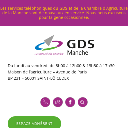
Cookies management panel
Les services téléphoniques du GDS et de la Chambre d'Agriculture
de la Manche sont de nouveaux en service. Nous nous excusons
pour la gène occasionnée.
G
D
S
5
0
GDS MANCHE – L'ACTION SANITAIRE ENSEMBLE
Du lundi au vendredi de 8h00 à 12h00 & 13h30 à 17h30
Maison de l’agriculture – Avenue de Paris
BP 231 – 50001 SAINT-LÔ CEDEX
ESPACE ADHÉRENT